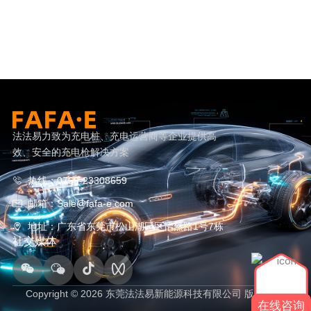
法法易力致为充电桩、充电运营商等企业提供高
效、安全的充电枪解决方案
热线：0769-23308659
邮箱：Sale@fafa-e.com
地址：广东省东莞市松山湖园区怡然路1号7栋
社交媒体
.
.
.
.
Copyright © 2026 东莞法法易新能源科技有限公司 版权所有.
在线咨询