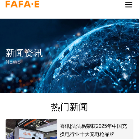
跳
至
内
容
新闻资讯
NEWS
热门新闻
喜讯|法法易荣获2025年中国充
换电行业十大充电枪品牌